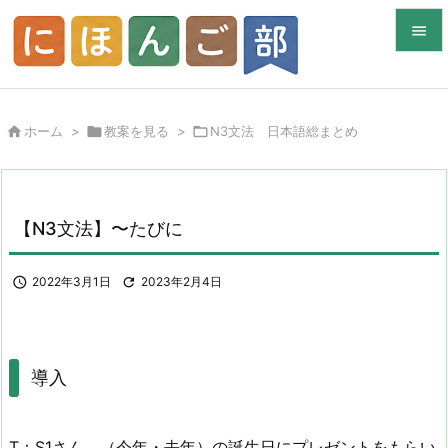


メニュ


ホーム
>

教案を見る
>

N3文法 日本語総まとめ
サイド

前へ

【N3文法】〜たびに
次へ


2022年3月1日

2023年2月4日
検索
導入
T：S1さん、（今年・去年）の誕生日にプレゼントをもらい