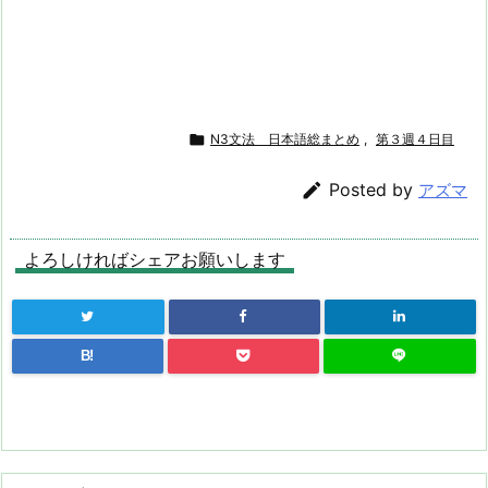

N3文法 日本語総まとめ
,
第３週４日目

Posted by
アズマ
よろしければシェアお願いします
B!