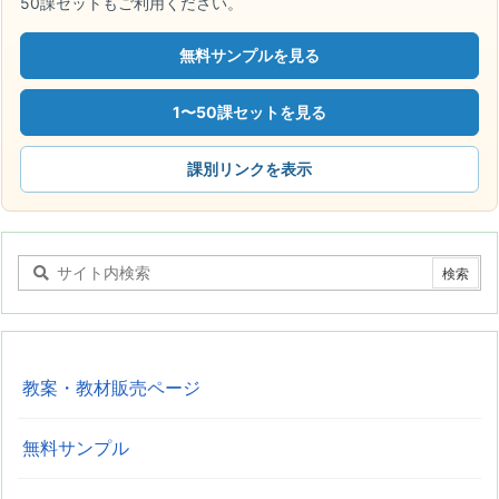
50課セットもご利用ください。
無料サンプルを見る
1〜50課セットを見る
課別リンクを表示
教案・教材販売ページ
無料サンプル