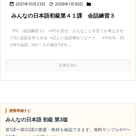

2021年10月23日

2026年1月30日

みんなの日本語初級第４１課 会話練習３
《PC：会話練習３》 →PCを見せ、どんなことを言うか考えさせ
てSに会話を作らせる →正しい会話例をリピート →S1がA、S2
がBで会話（Sが一人の場合TがA ...
記事を読む
授業準備ナビ
みんなの日本語 初級 第3版
第1課〜第50課の教案・教材を確認できます。無料サンプルや1〜