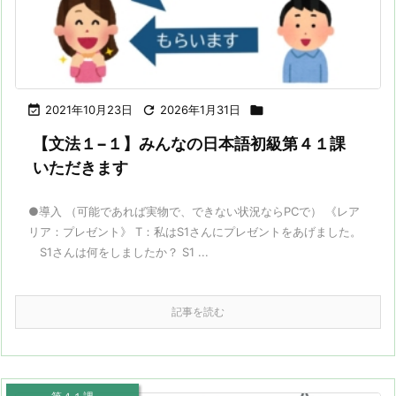

2021年10月23日

2026年1月31日

【文法１−１】みんなの日本語初級第４１課
いただきます
●導入 （可能であれば実物で、できない状況ならPCで） 《レア
リア：プレゼント》 T：私はS1さんにプレゼントをあげました。
S1さんは何をしましたか？ S1 ...
記事を読む