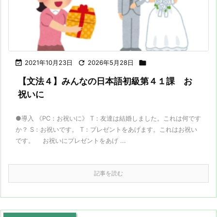

2021年10月23日

2026年5月28日

【文法４】みんなの日本語初級第４１課 お
祝いに
●導入 《PC：お祝いに》 T：友達は結婚しました。これは何です
か？ S：お祝いです。 T：プレゼントをあげます。これはお祝い
です。 お祝いにプレゼントをあげ ...
記事を読む