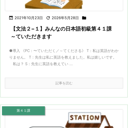

2021年10月23日

2026年5月28日

【文法２−１】みんなの日本語初級第４１課
～ていただきます
●導入 《PC：〜ていただく／～てくださる》 T：私は英語がわか
りません。 T：先生は私に英語を教えました。私は嬉しいです。
私は？ S：先生に英語を教えてい ...
記事を読む
第４１課