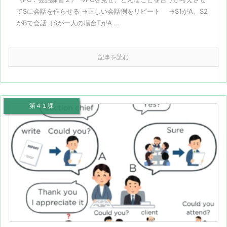
てSに会話を作らせる →正しい会話例をリピート →S1がA、S2
がBで会話（Sが一人の場合TがA ...
記事を読む
第４１課