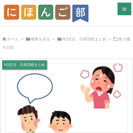


メニュ


ホーム
>

教案を見る
>

N3文法 日本語総まとめ
>

第３週
サイド
６日目

前へ
N3文法 日本語総まとめ

次へ

検索