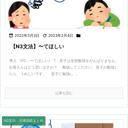

2022年3月3日

2023年2月4日

【N3文法】〜てほしい
導入 《PC：〜てほしい》 T：息子は全然勉強をがんばりません。
お母さんはどう思いますか？ 勉強してください。息子が勉強し
たら、うれしいです。 息子に勉強し ...
記事を読む
N3文法 日本語総まとめ