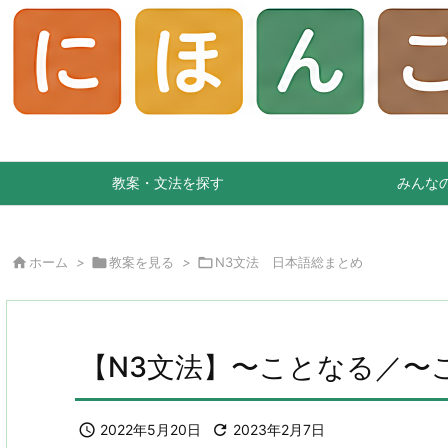
教案・文法を探す
みんな

ホーム
>

教案を見る
>

N3文法 日本語総まとめ
【N3文法】〜ことなる／〜

2022年5月20日

2023年2月7日