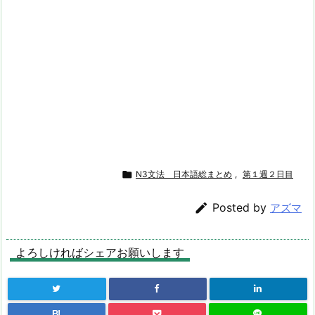

N3文法 日本語総まとめ
,
第１週２日目

Posted by
アズマ
よろしければシェアお願いします
B!