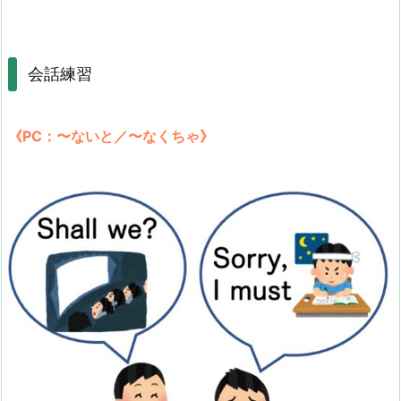
会話練習
《PC：〜ないと／〜なくちゃ》