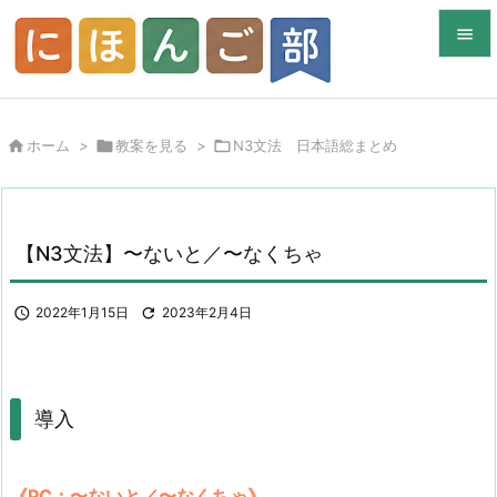


メニュ


ホーム
>

教案を見る
>

N3文法 日本語総まとめ
サイド

前へ

【N3文法】〜ないと／〜なくちゃ
次へ


2022年1月15日

2023年2月4日
検索
導入
《PC：〜ないと／〜なくちゃ》