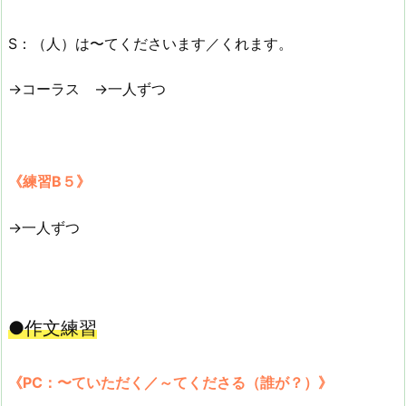
S：（人）は〜てくださいます／くれます。
→コーラス →一人ずつ
《練習B５》
→一人ずつ
●作文練習
《PC：〜ていただく／～てくださる（誰が？）》