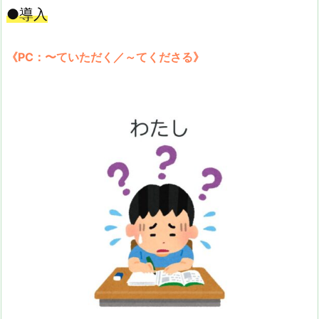
●導入
《PC：〜ていただく／～てくださる》