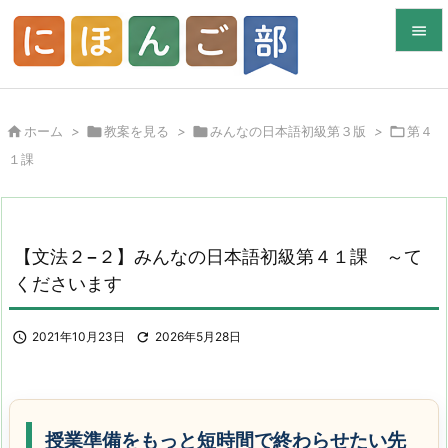


メニュ


ホーム
>

教案を見る
>

みんなの日本語初級第３版
>

第４
サイド
１課

前へ

次へ
【文法２−２】みんなの日本語初級第４１課 ～て

くださいます
検索

2021年10月23日

2026年5月28日
授業準備をもっと短時間で終わらせたい先