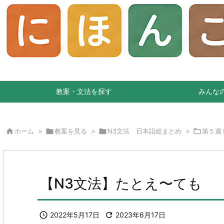
教案・文法を探す
みんな

ホーム
>

教案を見る
>

N3文法 日本語総まとめ
>

第５週
【N3文法】たとえ〜ても

2022年5月17日

2023年6月17日