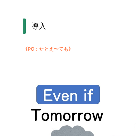
導入
《PC：たとえ〜ても》