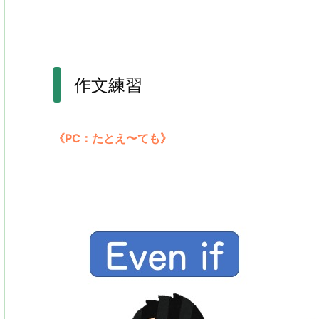
作文練習
《PC：たとえ〜ても》