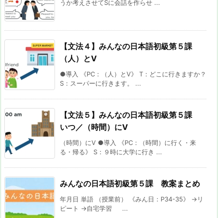
うか考えさせてSに会話を作らせ ...
【文法４】みんなの日本語初級第５課
（人）とV
●導入 《PC：（人）とV》 T：どこに行きますか？
S：スーパーに行きます。 ...
【文法５】みんなの日本語初級第５課
いつ／（時間）にV
（時間）にV ●導入 《PC：（時間）に行く・来
る・帰る》 S：９時に大学に行き ...
みんなの日本語初級第５課 教案まとめ
年月日 単語 （授業前） 《みん日：P34-35》 →リ
ピート →自宅学習 ...