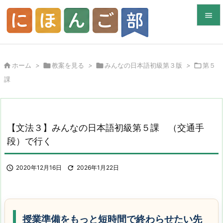


メニュ


ホーム
>

教案を見る
>

みんなの日本語初級第３版
>

第５
サイド
課

前へ

次へ
【文法３】みんなの日本語初級第５課 （交通手

段）で行く
検索

2020年12月16日

2026年1月22日
授業準備をもっと短時間で終わらせたい先