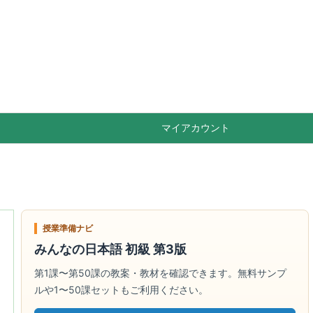

Feedly
RSS
マイアカウント
授業準備ナビ
みんなの日本語 初級 第3版
第1課〜第50課の教案・教材を確認できます。無料サンプ
ルや1〜50課セットもご利用ください。