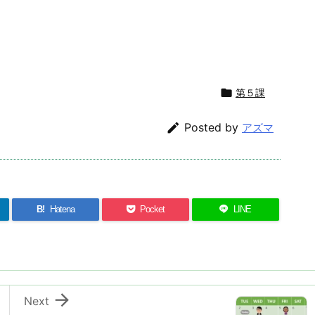

第５課

Posted by
アズマ
B!
Hatena
Pocket
LINE

Next