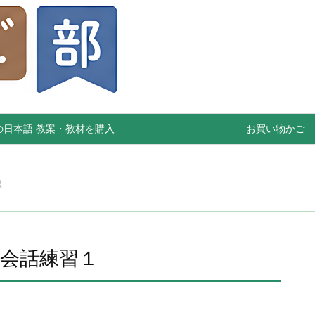
の日本語 教案・教材を購入
お買い物かご
課
会話練習１