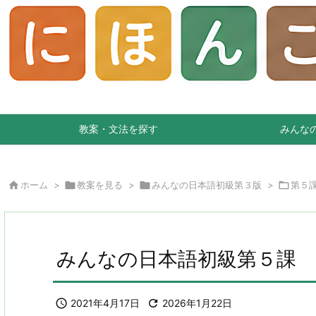
教案・文法を探す
みんな

ホーム
>

教案を見る
>

みんなの日本語初級第３版
>

第５
みんなの日本語初級第５課 

2021年4月17日

2026年1月22日