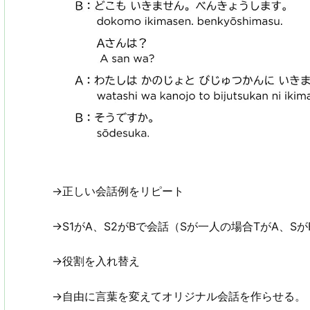
→正しい会話例をリピート
→S1がA、S2がBで会話（Sが一人の場合TがA、S
→役割を入れ替え
→自由に言葉を変えてオリジナル会話を作らせる。