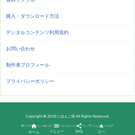
購入・ダウンロード方法
デジタルコンテンツ利用規約
お問い合わせ
制作者プロフィール
プライバシーポリシー
Copyright ©
2026
にほんご部
All Rights Reserved.




WordPress Luxeritas Theme is provided by "
Thought is free
".
メニュー
SNS
上へ
ホーム