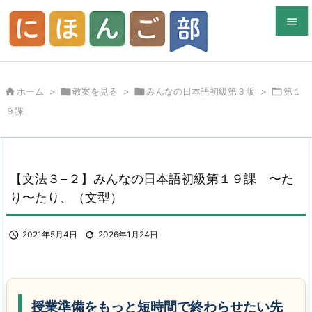


メニュ


ホーム
>

教案を見る
>

みんなの日本語初級第３版
>

第１
サイド
９課

前へ

次へ
【文法３−２】みんなの日本語初級第１９課 〜た

り〜たり、（文型）
検索

2021年5月4日

2026年1月24日
授業準備をもっと短時間で終わらせたい先