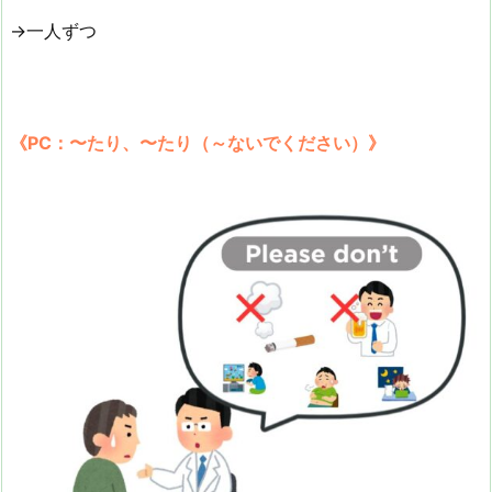
→一人ずつ
《PC：〜たり、〜たり（～ないでください）》