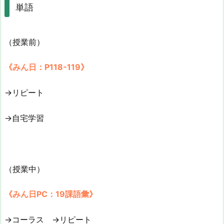
単語
（授業前）
《みん日：P118-119》
→リピート
→自宅学習
（授業中）
《みん日PC：19課語彙》
→コーラス →リピート