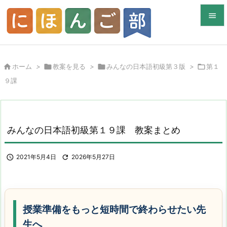


メニュ


ホーム
>

教案を見る
>

みんなの日本語初級第３版
>

第１
サイド
９課

前へ

次へ
みんなの日本語初級第１９課 教案まとめ

検索

2021年5月4日

2026年5月27日
授業準備をもっと短時間で終わらせたい先
生へ