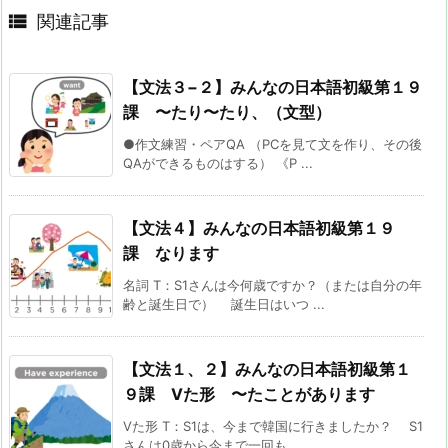

関連記事
【文法３−２】みんなの日本語初級第１９
課 〜たり〜たり、（文型）
●作文練習・ペアQA （PCを見て文を作り、その後
QAができるものはする） 《P ...
【文法４】みんなの日本語初級第１９
課 なります
名詞 T：S1さんは今何歳ですか？（または自分の年
齢と誕生日で） 誕生日はいつ ...
【文法１、２】みんなの日本語初級第１
９課 Vた形 〜たことがあります
Vた形 T：S1は、今まで韓国に行きましたか？ S1
さんは0歳から今まで一回も ...