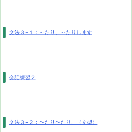
文法３−１：～たり、～たりします
会話練習２
文法３−２：〜たり〜たり、（文型）