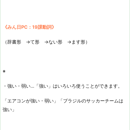
《みん日PC：19課動詞》
（辞書形 →て形 →ない形 →ます形）
※
・強い・弱い…「強い」はいろいろ使うことができます。
「エアコンが強い・弱い」「ブラジルのサッカーチームは
強い」