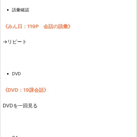
語彙確認
《みん日：119P 会話の語彙》
→リピート
DVD
《DVD：19課会話》
DVDを一回見る