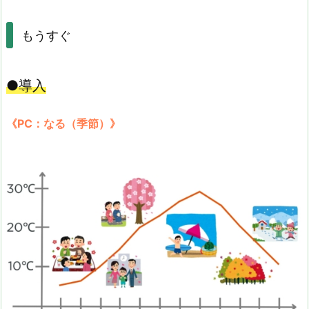
もうすぐ
●導入
《PC：なる（季節）》