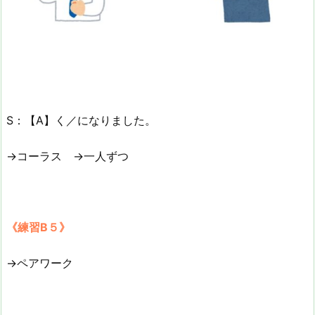
S：【A】く／になりました。
→コーラス →一人ずつ
《練習B５》
→ペアワーク