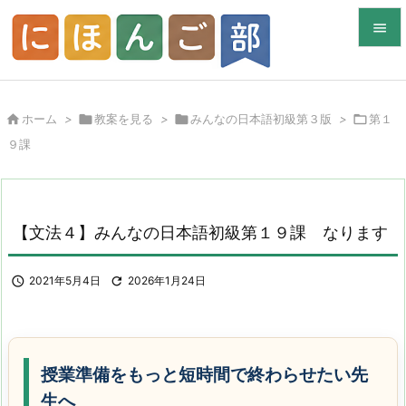


メニュ


ホーム
>

教案を見る
>

みんなの日本語初級第３版
>

第１
サイド
９課

前へ

次へ
【文法４】みんなの日本語初級第１９課 なります

検索

2021年5月4日

2026年1月24日
授業準備をもっと短時間で終わらせたい先
生へ