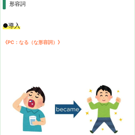
形容詞
●導入
《PC：なる（な形容詞）》