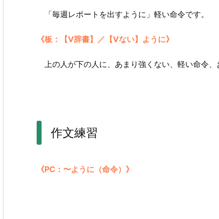
「毎週レポートを出すように」軽い命令です。
《板：【V辞書】／【Vない】ように》
上の人が下の人に、あまり強くない、軽い命令、
作文練習
《PC：〜ように（命令）》