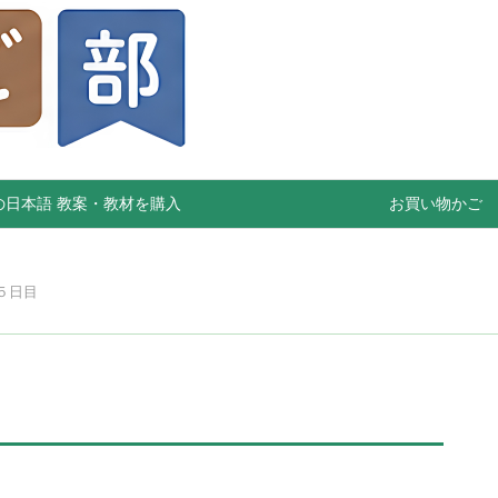
の日本語 教案・教材を購入
お買い物かご
５日目
）