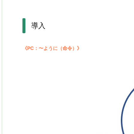
導入
《PC：〜ように（命令）》