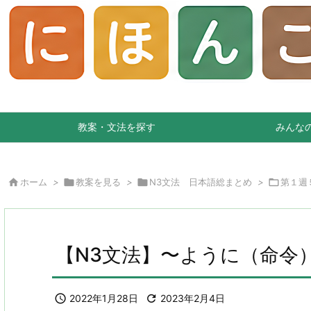
教案・文法を探す
みんな

ホーム
>

教案を見る
>

N3文法 日本語総まとめ
>

第１週
【N3文法】〜ように（命令

2022年1月28日

2023年2月4日