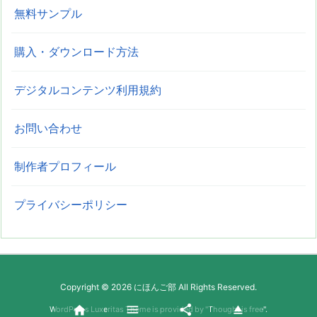
無料サンプル
購入・ダウンロード方法
デジタルコンテンツ利用規約
お問い合わせ
制作者プロフィール
プライバシーポリシー
Copyright ©
2026
にほんご部
All Rights Reserved.




WordPress Luxeritas Theme is provided by "
Thought is free
".