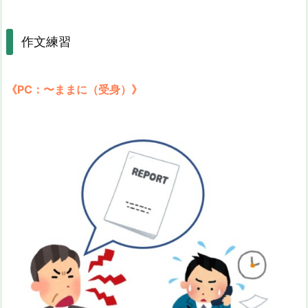
作文練習
《PC：〜ままに（受身）》