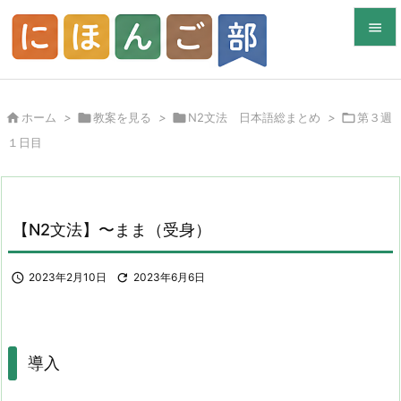


メニュ


ホーム
>

教案を見る
>

N2文法 日本語総まとめ
>

第３週
サイド
１日目

前へ

次へ
【N2文法】〜まま（受身）

検索

2023年2月10日

2023年6月6日
導入