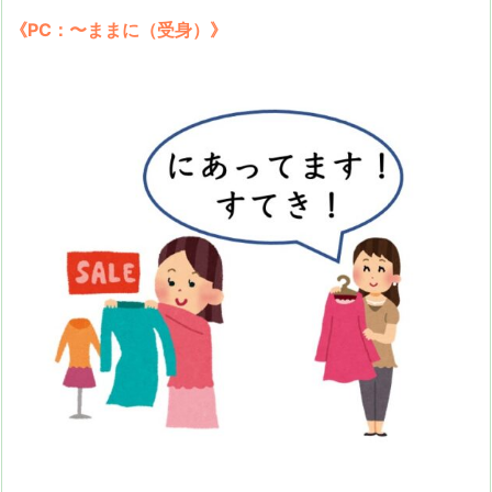
《PC：〜ままに（受身）》