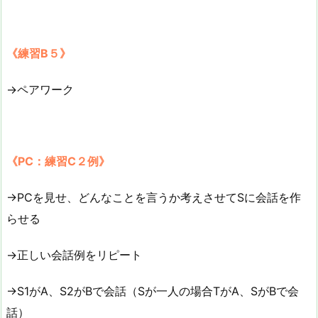
《練習B５》
→ペアワーク
《PC：練習C２例》
→PCを見せ、どんなことを言うか考えさせてSに会話を作
らせる
→正しい会話例をリピート
→S1がA、S2がBで会話（Sが一人の場合TがA、SがBで会
話）