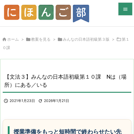


メニュ


ホーム
>

教案を見る
>

みんなの日本語初級第３版
>

第１
サイド
０課

前へ

次へ
【文法３】みんなの日本語初級第１０課 Nは（場

所）にある／いる
検索

2021年1月23日

2026年1月21日
授業準備をもっと短時間で終わらせたい先