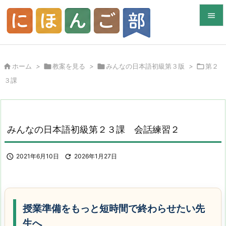


メニュ


ホーム
>

教案を見る
>

みんなの日本語初級第３版
>

第２
サイド
３課

前へ

次へ
みんなの日本語初級第２３課 会話練習２

検索

2021年6月10日

2026年1月27日
授業準備をもっと短時間で終わらせたい先
生へ