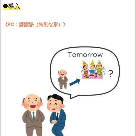
●導入
《PC：謙譲語（特別な形）》