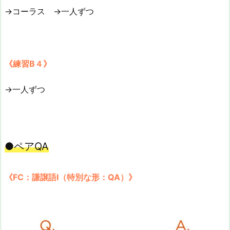
→コーラス →一人ずつ
《練習B４》
→一人ずつ
●ペアQA
《FC：謙譲語Ⅰ（特別な形：QA）》