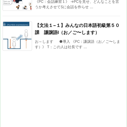
《PC：会話練習１》 →PCを見せ、どんなことを言
うか考えさせてSに会話を作らせ ...
【文法１−１】みんなの日本語初級第５０
課 謙譲語Ⅰ（お／ご〜します）
お～します ●導入 《PC：謙譲語（お／ご〜しま
す）》 T：この人は社長です ...