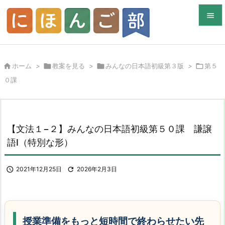


メニュ


ホーム
>

教案を見る
>

みんなの日本語初級第３版
>

第５
サイド
０課

前へ

次へ
【文法１−２】みんなの日本語初級第５０課 謙譲

語Ⅰ（特別な形）
検索

2021年12月25日

2026年2月3日
授業準備をもっと短時間で終わらせたい先