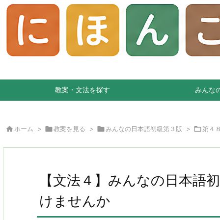
教案・文法を探す
みんな

ホーム
>

教案を見る
>

みんなの日本語初級第３版
>

第４
【文法４】みんなの日本語
けませんか