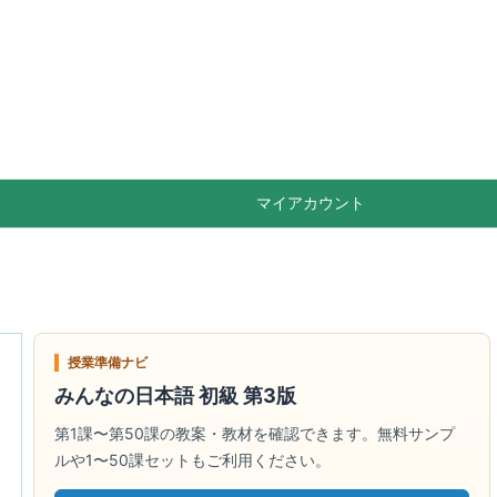

Feedly
RSS
マイアカウント
授業準備ナビ
みんなの日本語 初級 第3版
第1課〜第50課の教案・教材を確認できます。無料サンプ
ルや1〜50課セットもご利用ください。