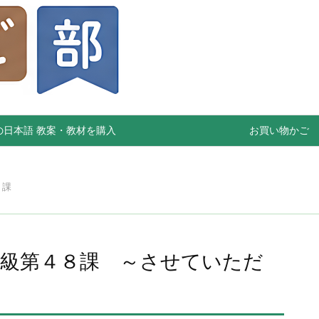
の日本語 教案・教材を購入
お買い物かご
８課
初級第４８課 ～させていただ