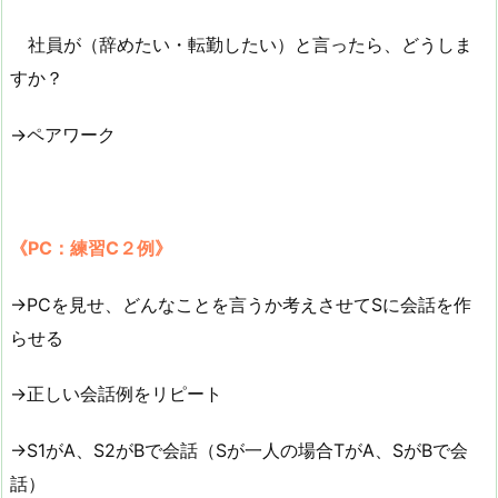
社員が（辞めたい・転勤したい）と言ったら、どうしま
すか？
→ペアワーク
《PC：練習C２例》
→PCを見せ、どんなことを言うか考えさせてSに会話を作
らせる
→正しい会話例をリピート
→S1がA、S2がBで会話（Sが一人の場合TがA、SがBで会
話）