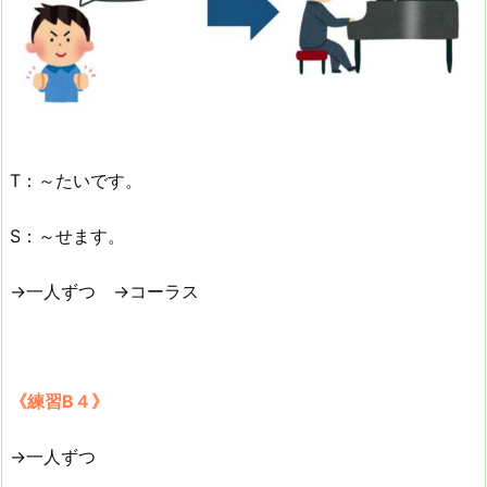
T：～たいです。
S：～せます。
→一人ずつ →コーラス
《練習B４》
→一人ずつ