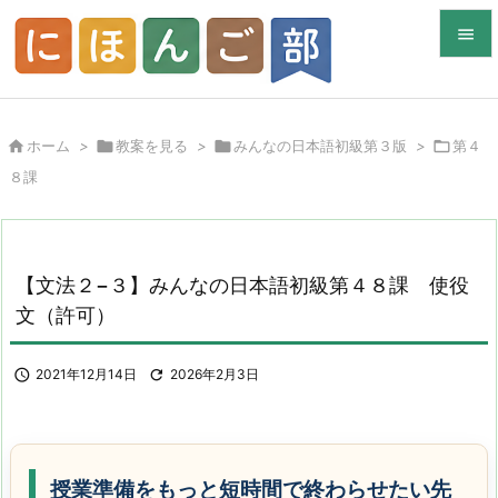


メニュ


ホーム
>

教案を見る
>

みんなの日本語初級第３版
>

第４
サイド
８課

前へ

次へ
【文法２−３】みんなの日本語初級第４８課 使役

文（許可）
検索

2021年12月14日

2026年2月3日
授業準備をもっと短時間で終わらせたい先