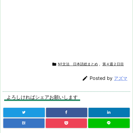

N1文法 日本語総まとめ
,
第４週２日目

Posted by
アズマ
よろしければシェアお願いします
B!