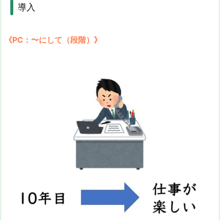
導入
《PC：〜にして（段階）》