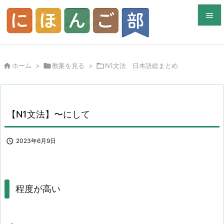


メニュ


ホーム
>

教案を見る
>

N1文法 日本語総まとめ
サイド

前へ

【N1文法】〜にして
次へ


2023年6月9日
検索
程度が高い