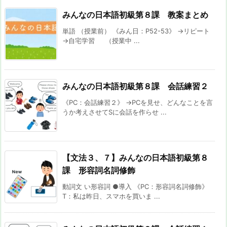
みんなの日本語初級第８課 教案まとめ
単語 （授業前） 《みん日：P52-53》 →リピート
→自宅学習 （授業中 ...
みんなの日本語初級第８課 会話練習２
《PC：会話練習２》 →PCを見せ、どんなことを言
うか考えさせてSに会話を作らせ ...
【文法３、７】みんなの日本語初級第８
課 形容詞名詞修飾
動詞文 い形容詞 ●導入 《PC：形容詞名詞修飾》
T：私は昨日、スマホを買いま ...