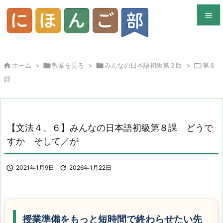


メニュ


ホーム
>

教案を見る
>

みんなの日本語初級第３版
>

第８
サイド
課

前へ

次へ
【文法４、６】みんなの日本語初級第８課 どうで

すか そして／が
検索

2021年1月9日

2026年1月22日
授業準備をもっと短時間で終わらせたい先