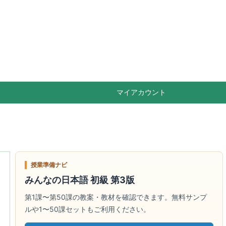

Feedly
RSS
マイアカウント
授業準備ナビ
みんなの日本語 初級 第3版
第1課〜第50課の教案・教材を確認できます。無料サンプ
ルや1〜50課セットもご利用ください。