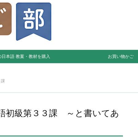
の日本語 教案・教材を購入
お買い物かご
３課
語初級第３３課 ～と書いてあ