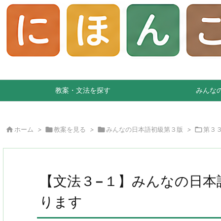
教案・文法を探す
みんな

ホーム
>

教案を見る
>

みんなの日本語初級第３版
>

第３
【文法３−１】みんなの日本
ります