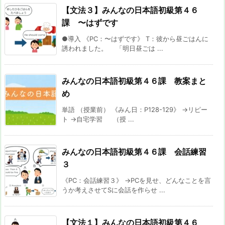
【文法３】みんなの日本語初級第４６
課 〜はずです
●導入 《PC：〜はずです》 T：彼から昼ごはんに
誘われました。 「明日昼ごは ...
みんなの日本語初級第４６課 教案まと
め
単語 （授業前） 《みん日：P128-129》 →リピー
ト →自宅学習 （授 ...
みんなの日本語初級第４６課 会話練習
３
《PC：会話練習３》 →PCを見せ、どんなことを言
うか考えさせてSに会話を作らせ ...
【文法１】みんなの日本語初級第４６