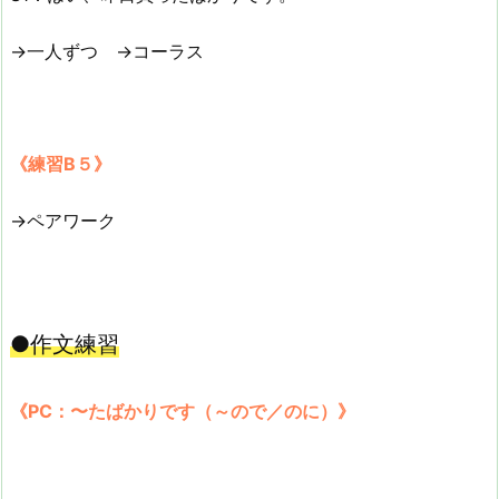
→一人ずつ →コーラス
《練習B５》
→ペアワーク
●作文練習
《PC：〜たばかりです（～ので／のに）》