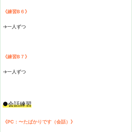
《練習B６》
→一人ずつ
《練習B７》
→一人ずつ
●会話練習
《PC：〜たばかりです（会話）》