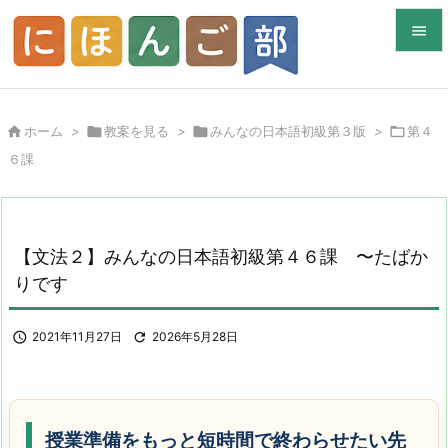


メニュ


ホーム
>

教案を見る
>

みんなの日本語初級第３版
>

第４
サイド
６課

前へ

次へ
【文法２】みんなの日本語初級第４６課 〜たばか

りです
検索

2021年11月27日

2026年5月28日
授業準備をもっと短時間で終わらせたい先