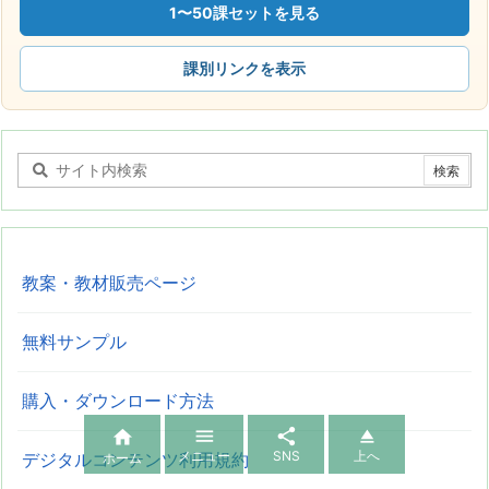
1〜50課セットを見る
課別リンクを表示
教案・教材販売ページ
無料サンプル
購入・ダウンロード方法




メニュー
SNS
上へ
デジタルコンテンツ利用規約
ホーム