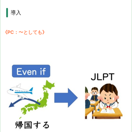
導入
《PC：〜としても》