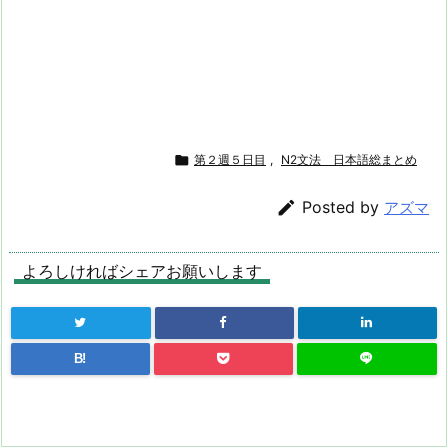

第２週５日目
,
N2文法 日本語総まとめ

Posted by
アズマ
よろしければシェアお願いします
B!