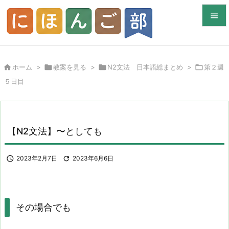


メニュ


ホーム
>

教案を見る
>

N2文法 日本語総まとめ
>

第２週
サイド
５日目

前へ

次へ
【N2文法】〜としても

検索

2023年2月7日

2023年6月6日
その場合でも