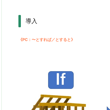
導入
《PC：〜とすれば／とすると》