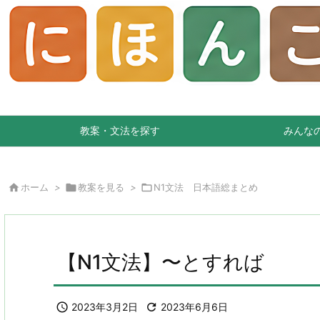
教案・文法を探す
みんな

ホーム
>

教案を見る
>

N1文法 日本語総まとめ
【N1文法】〜とすれば

2023年3月2日

2023年6月6日