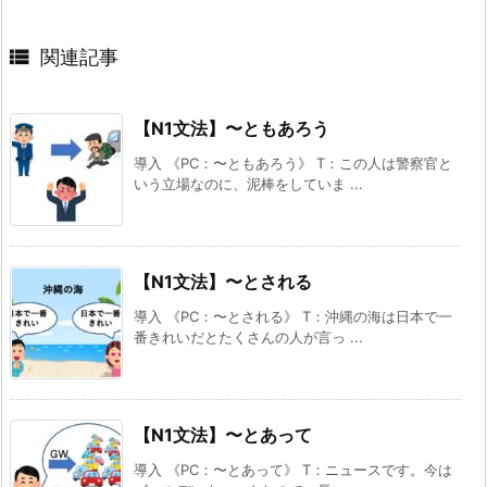

関連記事
【N1文法】〜ともあろう
導入 《PC：〜ともあろう》 T：この人は警察官と
いう立場なのに、泥棒をしていま ...
【N1文法】〜とされる
導入 《PC：〜とされる》 T：沖縄の海は日本で一
番きれいだとたくさんの人が言っ ...
【N1文法】〜とあって
導入 《PC：〜とあって》 T：ニュースです。今は