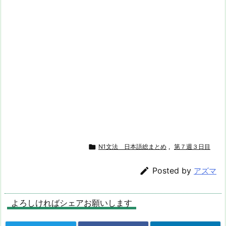

N1文法 日本語総まとめ
,
第７週３日目

Posted by
アズマ
よろしければシェアお願いします