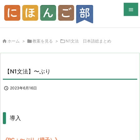


メニュ


ホーム
>

教案を見る
>

N1文法 日本語総まとめ
サイド

前へ

【N1文法】〜ぶり
次へ


2023年6月16日
検索
導入
《PC：〜ぶり（様子）》