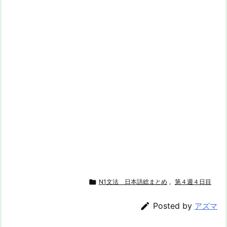

N1文法 日本語総まとめ
,
第４週４日目

Posted by
アズマ