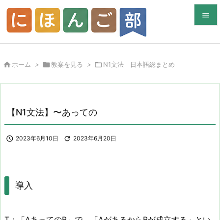


メニュ


ホーム
>

教案を見る
>

N1文法 日本語総まとめ
サイド

前へ

【N1文法】〜あっての
次へ


2023年6月10日

2023年6月20日
検索
導入
T：「AあってのB」で、「AがあるからBが成立する」とい