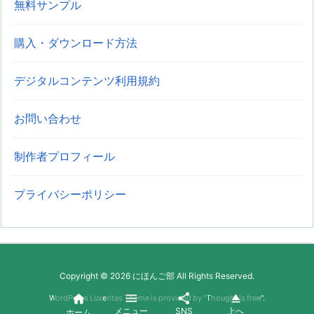
無料サンプル
購入・ダウンロード方法
デジタルコンテンツ利用規約
お問い合わせ
制作者プロフィール
プライバシーポリシー
Copyright ©
2026
にほんご部
All Rights Reserved.




WordPress Luxeritas Theme is provided by "
Thought is free
".
メニュー
SNS
上へ
ホーム