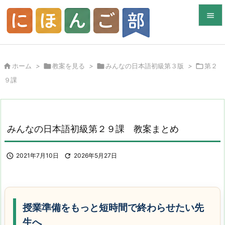


メニュ


ホーム
>

教案を見る
>

みんなの日本語初級第３版
>

第２
サイド
９課

前へ

次へ
みんなの日本語初級第２９課 教案まとめ

検索

2021年7月10日

2026年5月27日
授業準備をもっと短時間で終わらせたい先
生へ