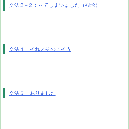
文法２−２：～てしまいました（残念）
文法４：それ／その／そう
文法５：ありました