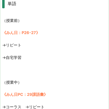
単語
（授業前）
《みん日：P26-27》
→リピート
→自宅学習
（授業中）
《みん日PC：29課語彙》
→コーラス →リピート