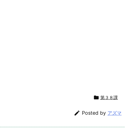

第３８課

Posted by
アズマ