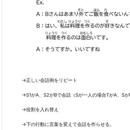
→正しい会話例をリピート
→S1がA、S2がBで会話（Sが一人の場合TがA、S
→役割を入れ替え
→下の行動に言葉を変えて会話を作らせる。