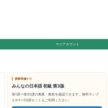

Feedly
RSS
マイアカウント
授業準備ナビ
みんなの日本語 初級 第3版
第1課〜第50課の教案・教材を確認できます。無料サンプ
ルや1〜50課セットもご利用ください。