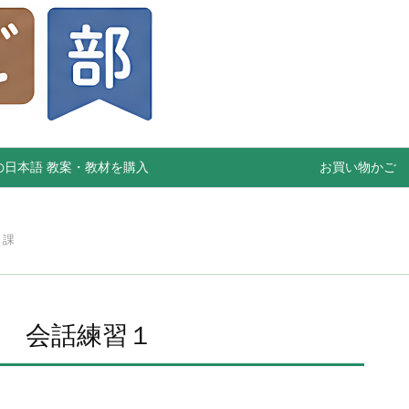
の日本語 教案・教材を購入
お買い物かご
８課
 会話練習１