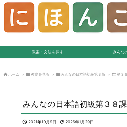
教案・文法を探す
みんな

ホーム
>

教案を見る
>

みんなの日本語初級第３版
>

第３
みんなの日本語初級第３８課

2021年10月9日

2026年1月29日