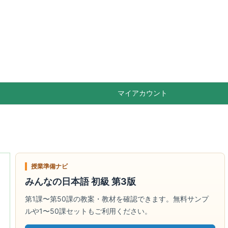

Feedly
RSS
マイアカウント
授業準備ナビ
みんなの日本語 初級 第3版
第1課〜第50課の教案・教材を確認できます。無料サンプ
ルや1〜50課セットもご利用ください。