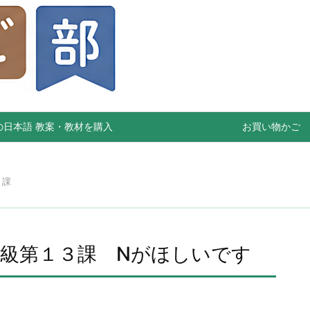
の日本語 教案・教材を購入
お買い物かご
３課
級第１３課 Nがほしいです