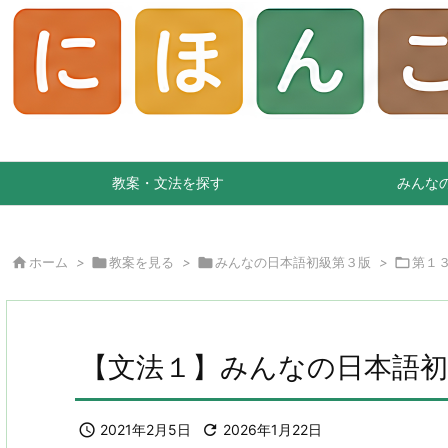
教案・文法を探す
みんな

ホーム
>

教案を見る
>

みんなの日本語初級第３版
>

第１
【文法１】みんなの日本語初

2021年2月5日

2026年1月22日