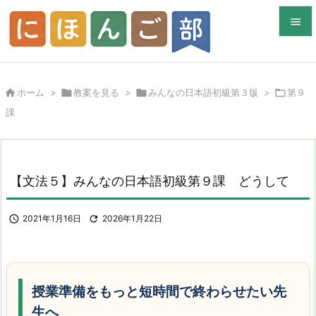


メニュ


ホーム
>

教案を見る
>

みんなの日本語初級第３版
>

第９
サイド
課

前へ

次へ
【文法５】みんなの日本語初級第９課 どうして

検索

2021年1月16日

2026年1月22日
授業準備をもっと短時間で終わらせたい先
生へ