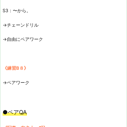
S3：〜から。
→チェーンドリル
→自由にペアワーク
《練習B８》
→ペアワーク
●ペアQA