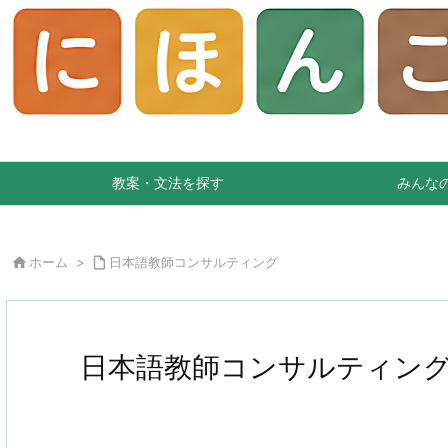
教案・文法を探す
みんな

ホーム
>

日本語教師コンサルティング
日本語教師コンサルティン