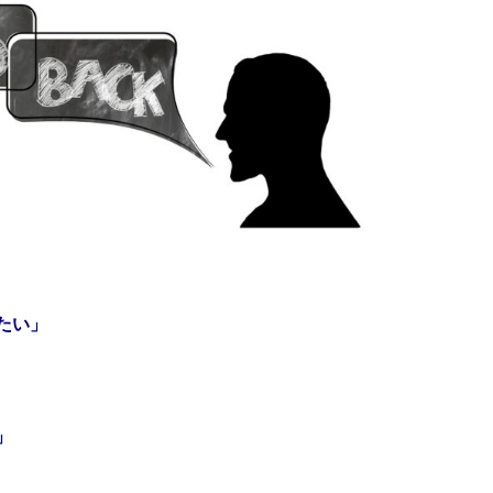
たい」
」