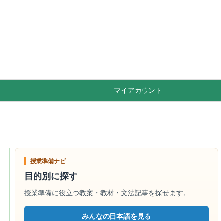

Feedly
RSS
マイアカウント
授業準備ナビ
目的別に探す
授業準備に役立つ教案・教材・文法記事を探せます。
みんなの日本語を見る